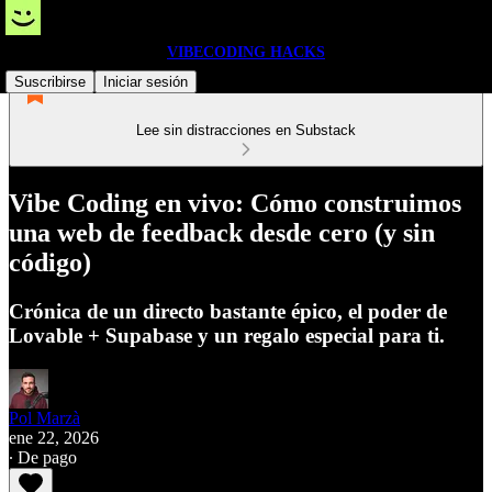
VIBECODING HACKS
Suscribirse
Iniciar sesión
Lee sin distracciones en Substack
Vibe Coding en vivo: Cómo construimos
una web de feedback desde cero (y sin
código)
Crónica de un directo bastante épico, el poder de
Lovable + Supabase y un regalo especial para ti.
Pol Marzà
ene 22, 2026
∙ De pago